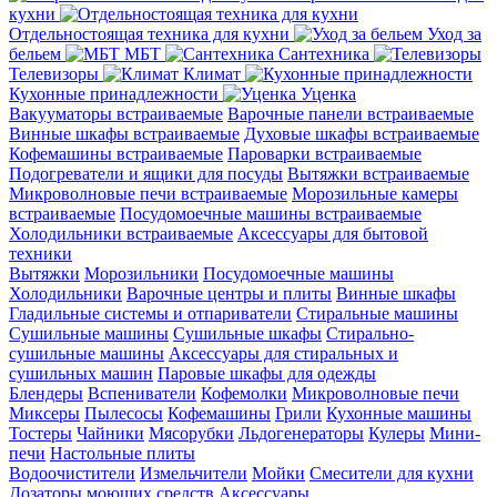
кухни
Отдельностоящая техника для кухни
Уход за
бельем
МБТ
Сантехника
Телевизоры
Климат
Кухонные принадлежности
Уценка
Вакууматоры встраиваемые
Варочные панели встраиваемые
Винные шкафы встраиваемые
Духовые шкафы встраиваемые
Кофемашины встраиваемые
Пароварки встраиваемые
Подогреватели и ящики для посуды
Вытяжки встраиваемые
Микроволновые печи встраиваемые
Морозильные камеры
встраиваемые
Посудомоечные машины встраиваемые
Холодильники встраиваемые
Аксессуары для бытовой
техники
Вытяжки
Морозильники
Посудомоечные машины
Холодильники
Варочные центры и плиты
Винные шкафы
Гладильные системы и отпариватели
Стиральные машины
Сушильные машины
Сушильные шкафы
Стирально-
сушильные машины
Аксессуары для стиральных и
сушильных машин
Паровые шкафы для одежды
Блендеры
Вспениватели
Кофемолки
Микроволновые печи
Миксеры
Пылесосы
Кофемашины
Грили
Кухонные машины
Тостеры
Чайники
Мясорубки
Льдогенераторы
Кулеры
Мини-
печи
Настольные плиты
Водоочистители
Измельчители
Мойки
Смесители для кухни
Дозаторы моющих средств
Аксессуары