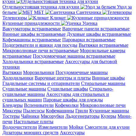
кухни
Отдельностоящая техника для кухни
Уход за
бельем
МБТ
Сантехника
Телевизоры
Климат
Кухонные принадлежности
Уценка
Вакууматоры встраиваемые
Варочные панели встраиваемые
Винные шкафы встраиваемые
Духовые шкафы встраиваемые
Кофемашины встраиваемые
Пароварки встраиваемые
Подогреватели и ящики для посуды
Вытяжки встраиваемые
Микроволновые печи встраиваемые
Морозильные камеры
встраиваемые
Посудомоечные машины встраиваемые
Холодильники встраиваемые
Аксессуары для бытовой
техники
Вытяжки
Морозильники
Посудомоечные машины
Холодильники
Варочные центры и плиты
Винные шкафы
Гладильные системы и отпариватели
Стиральные машины
Сушильные машины
Сушильные шкафы
Стирально-
сушильные машины
Аксессуары для стиральных и
сушильных машин
Паровые шкафы для одежды
Блендеры
Вспениватели
Кофемолки
Микроволновые печи
Миксеры
Пылесосы
Кофемашины
Грили
Кухонные машины
Тостеры
Чайники
Мясорубки
Льдогенераторы
Кулеры
Мини-
печи
Настольные плиты
Водоочистители
Измельчители
Мойки
Смесители для кухни
Дозаторы моющих средств
Аксессуары