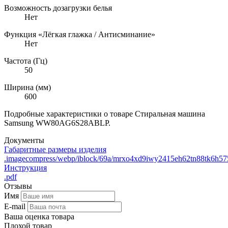
Возможность дозагрузки белья
Нет
Функция «Лёгкая глажка / Антисминание»
Нет
Частота (Гц)
50
Ширина (мм)
600
Подробные характеристики о товаре Стиральная машина
Samsung WW80AG6S28ABLP.
Документы
Габаритные размеры изделия
.imagecompress/webp/iblock/69a/mrxo4xd9iwy2415eh62tn88tk6h57
Инструкция
.pdf
Отзывы
Имя
E-mail
Ваша оценка товара
Плохой товар