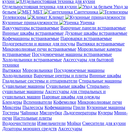
кухни
Отдельностоящая техника для кухни
Уход за
бельем
МБТ
Сантехника
Телевизоры
Климат
Кухонные принадлежности
Уценка
Вакууматоры встраиваемые
Варочные панели встраиваемые
Винные шкафы встраиваемые
Духовые шкафы встраиваемые
Кофемашины встраиваемые
Пароварки встраиваемые
Подогреватели и ящики для посуды
Вытяжки встраиваемые
Микроволновые печи встраиваемые
Морозильные камеры
встраиваемые
Посудомоечные машины встраиваемые
Холодильники встраиваемые
Аксессуары для бытовой
техники
Вытяжки
Морозильники
Посудомоечные машины
Холодильники
Варочные центры и плиты
Винные шкафы
Гладильные системы и отпариватели
Стиральные машины
Сушильные машины
Сушильные шкафы
Стирально-
сушильные машины
Аксессуары для стиральных и
сушильных машин
Паровые шкафы для одежды
Блендеры
Вспениватели
Кофемолки
Микроволновые печи
Миксеры
Пылесосы
Кофемашины
Грили
Кухонные машины
Тостеры
Чайники
Мясорубки
Льдогенераторы
Кулеры
Мини-
печи
Настольные плиты
Водоочистители
Измельчители
Мойки
Смесители для кухни
Дозаторы моющих средств
Аксессуары