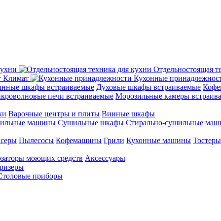
кухни
Отдельностоящая т
Климат
Кухонные принадлежнос
нные шкафы встраиваемые
Духовые шкафы встраиваемые
Кофе
кроволновые печи встраиваемые
Морозильные камеры встраив
ки
Варочные центры и плиты
Винные шкафы
ильные машины
Сушильные шкафы
Стирально-сушильные ма
серы
Пылесосы
Кофемашины
Грили
Кухонные машины
Тостеры
заторы моющих средств
Аксессуары
ризеры
Столовые приборы