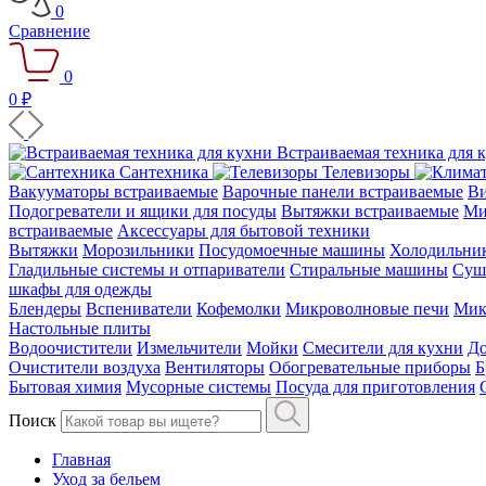
0
Сравнение
0
0 ₽
Встраиваемая техника для 
Сантехника
Телевизоры
Вакууматоры встраиваемые
Варочные панели встраиваемые
Ви
Подогреватели и ящики для посуды
Вытяжки встраиваемые
Ми
встраиваемые
Аксессуары для бытовой техники
Вытяжки
Морозильники
Посудомоечные машины
Холодильни
Гладильные системы и отпариватели
Стиральные машины
Суш
шкафы для одежды
Блендеры
Вспениватели
Кофемолки
Микроволновые печи
Мик
Настольные плиты
Водоочистители
Измельчители
Мойки
Смесители для кухни
До
Очистители воздуха
Вентиляторы
Обогревательные приборы
Б
Бытовая химия
Мусорные системы
Посуда для приготовления
Поиск
Главная
Уход за бельем