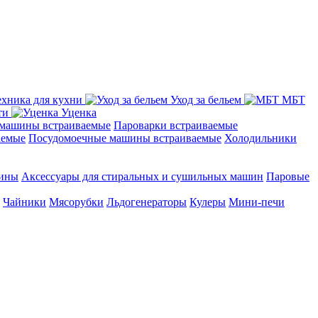
ехника для кухни
Уход за бельем
МБТ
ти
Уценка
машины встраиваемые
Пароварки встраиваемые
аемые
Посудомоечные машины встраиваемые
Холодильники
шины
Аксессуары для стиральных и сушильных машин
Паровые
Чайники
Мясорубки
Льдогенераторы
Кулеры
Мини-печи