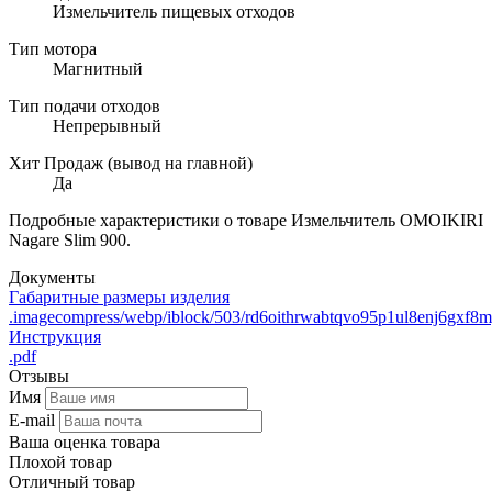
Измельчитель пищевых отходов
Тип мотора
Магнитный
Тип подачи отходов
Непрерывный
Хит Продаж (вывод на главной)
Да
Подробные характеристики о товаре Измельчитель OMOIKIRI
Nagare Slim 900.
Документы
Габаритные размеры изделия
.imagecompress/webp/iblock/503/rd6oithrwabtqvo95p1ul8enj6gxf8
Инструкция
.pdf
Отзывы
Имя
E-mail
Ваша оценка товара
Плохой товар
Отличный товар