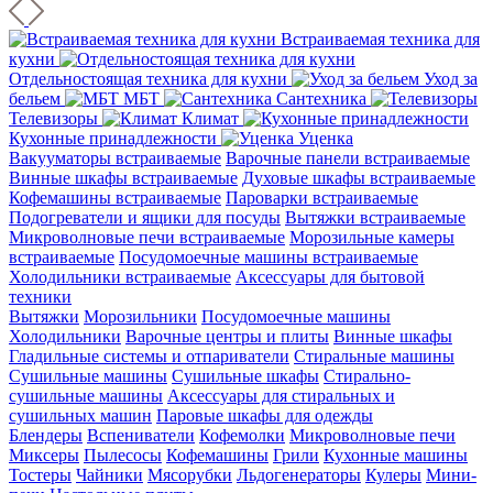
Встраиваемая техника для
кухни
Отдельностоящая техника для кухни
Уход за
бельем
МБТ
Сантехника
Телевизоры
Климат
Кухонные принадлежности
Уценка
Вакууматоры встраиваемые
Варочные панели встраиваемые
Винные шкафы встраиваемые
Духовые шкафы встраиваемые
Кофемашины встраиваемые
Пароварки встраиваемые
Подогреватели и ящики для посуды
Вытяжки встраиваемые
Микроволновые печи встраиваемые
Морозильные камеры
встраиваемые
Посудомоечные машины встраиваемые
Холодильники встраиваемые
Аксессуары для бытовой
техники
Вытяжки
Морозильники
Посудомоечные машины
Холодильники
Варочные центры и плиты
Винные шкафы
Гладильные системы и отпариватели
Стиральные машины
Сушильные машины
Сушильные шкафы
Стирально-
сушильные машины
Аксессуары для стиральных и
сушильных машин
Паровые шкафы для одежды
Блендеры
Вспениватели
Кофемолки
Микроволновые печи
Миксеры
Пылесосы
Кофемашины
Грили
Кухонные машины
Тостеры
Чайники
Мясорубки
Льдогенераторы
Кулеры
Мини-