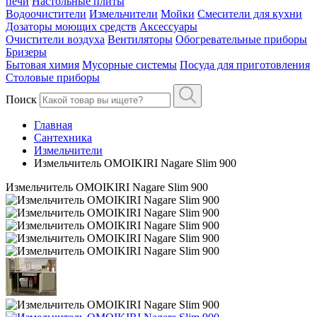
печи
Настольные плиты
Водоочистители
Измельчители
Мойки
Смесители для кухни
Дозаторы моющих средств
Аксессуары
Очистители воздуха
Вентиляторы
Обогревательные приборы
Бризеры
Бытовая химия
Мусорные системы
Посуда для приготовления
Столовые приборы
Поиск
Главная
Сантехника
Измельчители
Измельчитель OMOIKIRI Nagare Slim 900
Измельчитель OMOIKIRI Nagare Slim 900