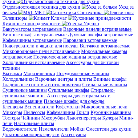
кухни
Отдельностоящая техника для кухни
Уход за
бельем
МБТ
Сантехника
Телевизоры
Климат
Кухонные принадлежности
Уценка
Вакууматоры встраиваемые
Варочные панели встраиваемые
Винные шкафы встраиваемые
Духовые шкафы встраиваемые
Кофемашины встраиваемые
Пароварки встраиваемые
Подогреватели и ящики для посуды
Вытяжки встраиваемые
Микроволновые печи встраиваемые
Морозильные камеры
встраиваемые
Посудомоечные машины встраиваемые
Холодильники встраиваемые
Аксессуары для бытовой
техники
Вытяжки
Морозильники
Посудомоечные машины
Холодильники
Варочные центры и плиты
Винные шкафы
Гладильные системы и отпариватели
Стиральные машины
Сушильные машины
Сушильные шкафы
Стирально-
сушильные машины
Аксессуары для стиральных и
сушильных машин
Паровые шкафы для одежды
Блендеры
Вспениватели
Кофемолки
Микроволновые печи
Миксеры
Пылесосы
Кофемашины
Грили
Кухонные машины
Тостеры
Чайники
Мясорубки
Льдогенераторы
Кулеры
Мини-
печи
Настольные плиты
Водоочистители
Измельчители
Мойки
Смесители для кухни
Дозаторы моющих средств
Аксессуары