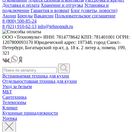
Доставка и оплата
Хранение и отгрузка
Установка и
подключение
Гарантия и возврат
Блог (советы, новости)
Акции
Бренды
Вакансии
Пользовательское соглашение
8 (800) 500-85-24
8 (921) 910-62-13
info@tehnomult.ru
ООО «Техномульт» ИНН: 7814778642 КПП: 781401001 ОГРН:
1207800093170 Юридический адрес: 197348, город Санкт-
Петербург, Богатырский пр-кт, д. 18 к. 2 литер а, помещ. 199,
321
Встраиваемая техника для кухни
Отдельностоящая техника для кухни
Уход за бельем
МБТ
Сантехника
Телевизоры
Климат
Кухонные принадлежности
Уценка