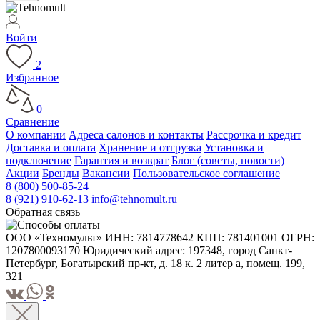
Войти
2
Избранное
0
Сравнение
О компании
Адреса салонов и контакты
Рассрочка и кредит
Доставка и оплата
Хранение и отгрузка
Установка и
подключение
Гарантия и возврат
Блог (советы, новости)
Акции
Бренды
Вакансии
Пользовательское соглашение
8 (800) 500-85-24
8 (921) 910-62-13
info@tehnomult.ru
Обратная связь
ООО «Техномульт» ИНН: 7814778642 КПП: 781401001 ОГРН:
1207800093170 Юридический адрес: 197348, город Санкт-
Петербург, Богатырский пр-кт, д. 18 к. 2 литер а, помещ. 199,
321