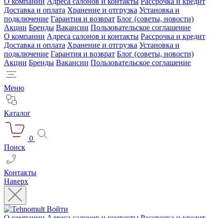
О компании
Адреса салонов и контакты
Рассрочка и кредит
Доставка и оплата
Хранение и отгрузка
Установка и
подключение
Гарантия и возврат
Блог (советы, новости)
Акции
Бренды
Вакансии
Пользовательское соглашение
О компании
Адреса салонов и контакты
Рассрочка и кредит
Доставка и оплата
Хранение и отгрузка
Установка и
подключение
Гарантия и возврат
Блог (советы, новости)
Акции
Бренды
Вакансии
Пользовательское соглашение
Меню
Каталог
0
Поиск
Контакты
Наверх
Войти
О компании
Адреса салонов и контакты
Рассрочка и кредит