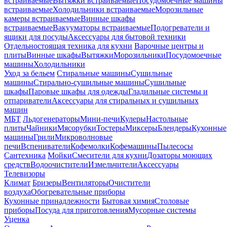
встраиваемые
Вытяжки встраиваемые
Посудомоечные машины
встраиваемые
Холодильники встраиваемые
Морозильные
камеры встраиваемые
Винные шкафы
встраиваемые
Вакууматоры встраиваемые
Подогреватели и
ящики для посуды
Аксессуары для бытовой техники
Отдельностоящая техника для кухни
Варочные центры и
плиты
Винные шкафы
Вытяжки
Морозильники
Посудомоечные
машины
Холодильники
Уход за бельем
Стиральные машины
Сушильные
машины
Стирально-сушильные машины
Сушильные
шкафы
Паровые шкафы для одежды
Гладильные системы и
отпариватели
Аксессуары для стиральных и сушильных
машин
МБТ
Льдогенераторы
Мини-печи
Кулеры
Настольные
плиты
Чайники
Мясорубки
Тостеры
Миксеры
Блендеры
Кухонные
машины
Грили
Микроволновые
печи
Вспениватели
Кофемолки
Кофемашины
Пылесосы
Сантехника
Мойки
Смесители для кухни
Дозаторы моющих
средств
Водоочистители
Измельчители
Аксессуары
Телевизоры
Климат
Бризеры
Вентиляторы
Очистители
воздуха
Обогревательные приборы
Кухонные принадлежности
Бытовая химия
Столовые
приборы
Посуда для приготовления
Мусорные системы
Уценка