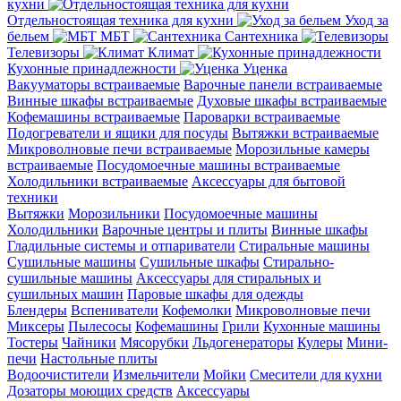
кухни
Отдельностоящая техника для кухни
Уход за
бельем
МБТ
Сантехника
Телевизоры
Климат
Кухонные принадлежности
Уценка
Вакууматоры встраиваемые
Варочные панели встраиваемые
Винные шкафы встраиваемые
Духовые шкафы встраиваемые
Кофемашины встраиваемые
Пароварки встраиваемые
Подогреватели и ящики для посуды
Вытяжки встраиваемые
Микроволновые печи встраиваемые
Морозильные камеры
встраиваемые
Посудомоечные машины встраиваемые
Холодильники встраиваемые
Аксессуары для бытовой
техники
Вытяжки
Морозильники
Посудомоечные машины
Холодильники
Варочные центры и плиты
Винные шкафы
Гладильные системы и отпариватели
Стиральные машины
Сушильные машины
Сушильные шкафы
Стирально-
сушильные машины
Аксессуары для стиральных и
сушильных машин
Паровые шкафы для одежды
Блендеры
Вспениватели
Кофемолки
Микроволновые печи
Миксеры
Пылесосы
Кофемашины
Грили
Кухонные машины
Тостеры
Чайники
Мясорубки
Льдогенераторы
Кулеры
Мини-
печи
Настольные плиты
Водоочистители
Измельчители
Мойки
Смесители для кухни
Дозаторы моющих средств
Аксессуары