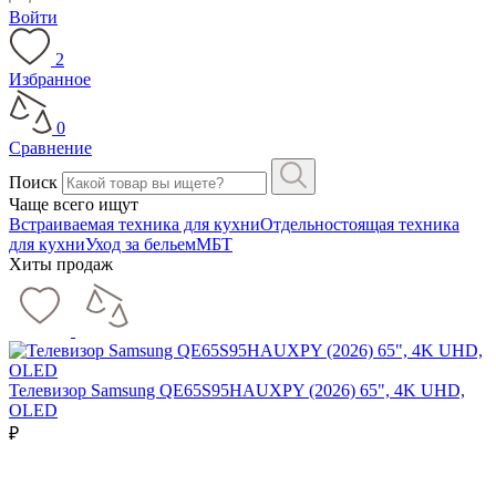
Войти
2
Избранное
0
Сравнение
Поиск
Чаще всего ищут
Встраиваемая техника для кухни
Отдельностоящая техника
для кухни
Уход за бельем
МБТ
Хиты продаж
Телевизор Samsung QE65S95HAUXPY (2026) 65", 4K UHD,
OLED
₽