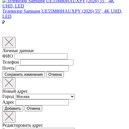
Телевизор Samsung UE55M80HAUXPY (2026) 55", 4K UHD,
LED
₽
Личные данные
ФИО
Телефон
Почта
Сохранить изменения
Отмена
Новый адрес
Город
Адрес
Добавить
Отмена
Редактировать адрес