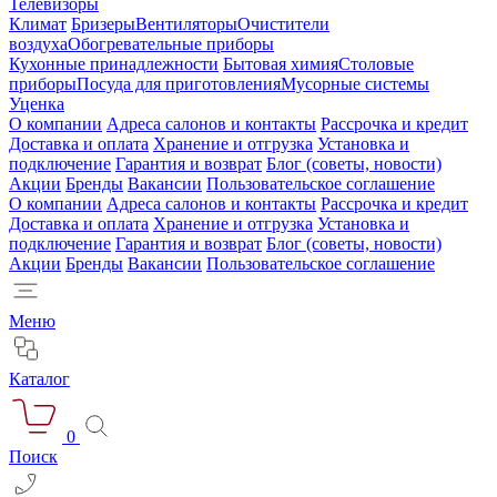
Телевизоры
Климат
Бризеры
Вентиляторы
Очистители
воздуха
Обогревательные приборы
Кухонные принадлежности
Бытовая химия
Столовые
приборы
Посуда для приготовления
Мусорные системы
Уценка
О компании
Адреса салонов и контакты
Рассрочка и кредит
Доставка и оплата
Хранение и отгрузка
Установка и
подключение
Гарантия и возврат
Блог (советы, новости)
Акции
Бренды
Вакансии
Пользовательское соглашение
О компании
Адреса салонов и контакты
Рассрочка и кредит
Доставка и оплата
Хранение и отгрузка
Установка и
подключение
Гарантия и возврат
Блог (советы, новости)
Акции
Бренды
Вакансии
Пользовательское соглашение
Меню
Каталог
0
Поиск