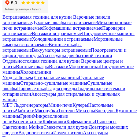
Встраиваемая техника для кухни
Варочные панели
встраиваемые
Духовые шкафы встраиваемые
Микроволновые
печи встраиваемые
Кофемашины встраиваемые
Пароварки
встраиваемые
Вытяжки встраиваемые
Посудомоечные машины
встраиваемые
Холодильники встраиваемые
Морозильные
камеры встраиваемые
Винные шкафы
встраиваемые
Вакууматоры встраиваемые
Подогреватели и
ящики для посуды
Аксессуары для бытовой техники
Отдельностоящая техника для кухни
Варочные центры и
плиты
Винные шкафы
Вытяжки
Морозильники
Посудомоечные
машины
Холодильники
Уход за бельем
Стиральные машины
Сушильные
машины
Стирально-сушильные машины
Сушильные
шкафы
Паровые шкафы для одежды
Гладильные системы и
отпариватели
Аксессуары для стиральных и сушильных
машин
МБТ
Льдогенераторы
Мини-печи
Кулеры
Настольные
плиты
Чайники
Мясорубки
Тостеры
Миксеры
Блендеры
Кухонные
машины
Грили
Микроволновые
печи
Вспениватели
Кофемолки
Кофемашины
Пылесосы
Сантехника
Мойки
Смесители для кухни
Дозаторы моющих
средств
Водоочистители
Измельчители
Аксессуары