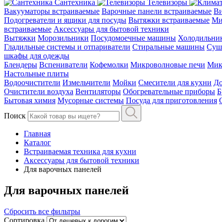
Сантехника
Телевизоры
Вакууматоры встраиваемые
Варочные панели встраиваемые
Ви
Подогреватели и ящики для посуды
Вытяжки встраиваемые
Ми
встраиваемые
Аксессуары для бытовой техники
Вытяжки
Морозильники
Посудомоечные машины
Холодильни
Гладильные системы и отпариватели
Стиральные машины
Суш
шкафы для одежды
Блендеры
Вспениватели
Кофемолки
Микроволновые печи
Мик
Настольные плиты
Водоочистители
Измельчители
Мойки
Смесители для кухни
До
Очистители воздуха
Вентиляторы
Обогревательные приборы
Б
Бытовая химия
Мусорные системы
Посуда для приготовления
Поиск
Главная
Каталог
Встраиваемая техника для кухни
Аксессуары для бытовой техники
Для варочных панелей
Для варочных панелей
Сбросить все фильтры
Сортировка