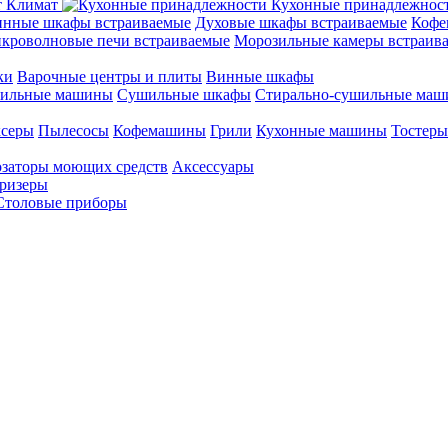
Климат
Кухонные принадлежнос
нные шкафы встраиваемые
Духовые шкафы встраиваемые
Кофе
кроволновые печи встраиваемые
Морозильные камеры встраив
ки
Варочные центры и плиты
Винные шкафы
ильные машины
Сушильные шкафы
Стирально-сушильные ма
серы
Пылесосы
Кофемашины
Грили
Кухонные машины
Тостеры
заторы моющих средств
Аксессуары
ризеры
Столовые приборы