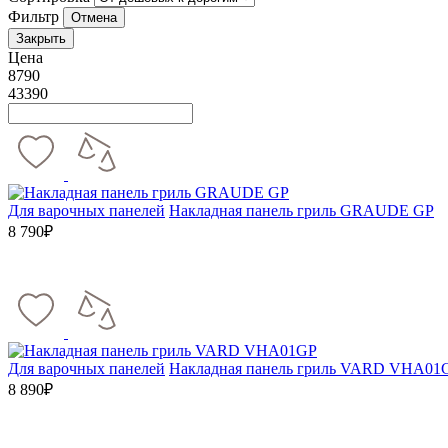
Фильтр
Отмена
Закрыть
Цена
8790
43390
Для варочных панелей
Накладная панель гриль GRAUDE GP
8 790₽
Для варочных панелей
Накладная панель гриль VARD VHA01
8 890₽