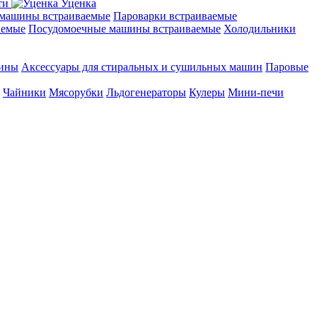
ти
Уценка
машины встраиваемые
Пароварки встраиваемые
аемые
Посудомоечные машины встраиваемые
Холодильники
шины
Аксессуары для стиральных и сушильных машин
Паровые
Чайники
Мясорубки
Льдогенераторы
Кулеры
Мини-печи