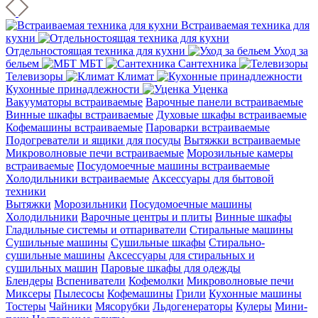
Встраиваемая техника для
кухни
Отдельностоящая техника для кухни
Уход за
бельем
МБТ
Сантехника
Телевизоры
Климат
Кухонные принадлежности
Уценка
Вакууматоры встраиваемые
Варочные панели встраиваемые
Винные шкафы встраиваемые
Духовые шкафы встраиваемые
Кофемашины встраиваемые
Пароварки встраиваемые
Подогреватели и ящики для посуды
Вытяжки встраиваемые
Микроволновые печи встраиваемые
Морозильные камеры
встраиваемые
Посудомоечные машины встраиваемые
Холодильники встраиваемые
Аксессуары для бытовой
техники
Вытяжки
Морозильники
Посудомоечные машины
Холодильники
Варочные центры и плиты
Винные шкафы
Гладильные системы и отпариватели
Стиральные машины
Сушильные машины
Сушильные шкафы
Стирально-
сушильные машины
Аксессуары для стиральных и
сушильных машин
Паровые шкафы для одежды
Блендеры
Вспениватели
Кофемолки
Микроволновые печи
Миксеры
Пылесосы
Кофемашины
Грили
Кухонные машины
Тостеры
Чайники
Мясорубки
Льдогенераторы
Кулеры
Мини-