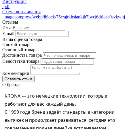
Инструкция
.pdf
Схема встраивания
.imagecompress/webp/iblock/75c/ajrkhsiankjh7lwcj6drlcaa0svkwjtj
Отзывы
Имя
E-mail
Ваша оценка товара
Плохой товар
Отличный товар
Достоинства товара
Недостатки товара
Комментарий
Оставить отзыв
О бренде
KRONA — это немецкие технологии, которые
работают для вас каждый день.
С 1999 года бренд задаёт стандарты в категории
вытяжек и продолжает развиваться: сегодня это
современная полная линейка встраиваемой