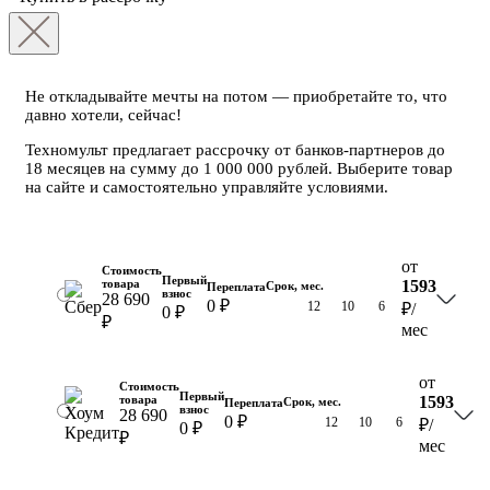
Не откладывайте мечты на потом — приобретайте то, что
давно хотели, сейчас!
Техномульт предлагает рассрочку от банков-партнеров до
18 месяцев на сумму до 1 000 000 рублей. Выберите товар
на сайте и самостоятельно управляйте условиями.
от
Стоимость
Первый
товара
1593
Срок, мес.
Переплата
взнос
28 690
0 ₽
18
12
10
6
₽
/
0 ₽
₽
мес
от
Стоимость
Первый
товара
1593
Срок, мес.
Переплата
взнос
28 690
0 ₽
18
12
10
6
₽
/
0 ₽
₽
мес