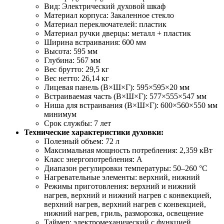
Вид: Электрический духовой шкаф
Материал корпуса: Закаленное стекло
Материал переключателей: пластик
Материал ручки дверцы: металл + пластик
Ширина встраивания: 600 мм
Высота: 595 мм
Глубина: 567 мм
Вес брутто: 29,5 кг
Вес нетто: 26,14 кг
Лицевая панель (В×Ш×Г): 595×595×20 мм
Встраиваемая часть (В×Ш×Г): 577×555×547 мм
Ниша для встраивания (В×Ш×Г): 600×560×550 мм
минимум
Срок службы: 7 лет
Технические характеристики духовки:
Полезный объем: 72 л
Максимальная мощность потребления: 2,359 кВт
Класс энергопотребления: A
Диапазон регулировки температуры: 50–260 °C
Нагревательные элементы: верхний, нижний
Режимы приготовления: верхний и нижний
нагрев, верхний и нижний нагрев с конвекцией,
верхний нагрев, верхний нагрев с конвекцией,
нижний нагрев, гриль, разморозка, освещение
Таймер: электромеханический с функцией