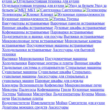
кухни
Отдельностоящая техника для кухни
Уход за
бельем
МБТ
Сантехника
Телевизоры
Климат
Кухонные принадлежности
Уценка
Вакууматоры встраиваемые
Варочные панели встраиваемые
Винные шкафы встраиваемые
Духовые шкафы встраиваемые
Кофемашины встраиваемые
Пароварки встраиваемые
Подогреватели и ящики для посуды
Вытяжки встраиваемые
Микроволновые печи встраиваемые
Морозильные камеры
встраиваемые
Посудомоечные машины встраиваемые
Холодильники встраиваемые
Аксессуары для бытовой
техники
Вытяжки
Морозильники
Посудомоечные машины
Холодильники
Варочные центры и плиты
Винные шкафы
Гладильные системы и отпариватели
Стиральные машины
Сушильные машины
Сушильные шкафы
Стирально-
сушильные машины
Аксессуары для стиральных и
сушильных машин
Паровые шкафы для одежды
Блендеры
Вспениватели
Кофемолки
Микроволновые печи
Миксеры
Пылесосы
Кофемашины
Грили
Кухонные машины
Тостеры
Чайники
Мясорубки
Льдогенераторы
Кулеры
Мини-
печи
Настольные плиты
Водоочистители
Измельчители
Мойки
Смесители для кухни
Дозаторы моющих средств
Аксессуары