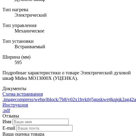
Тип нагрева
Электрический
Тип управления
Механическое
Тип установки
Встраиваемый
Ширина (мм)
595
Подробные характеристики о товаре Электрический духовой
шкаф Midea MO13000X (УЦЕНКА).
Документы
Схема встраивания
.imagecompress/webp/iblock/7b8/v02x1hvkfrj5gqskwetjkqjqk2ag42
Инструкция
.pdf
Отзывы
Имя
E-mail
Ваша оценка товара