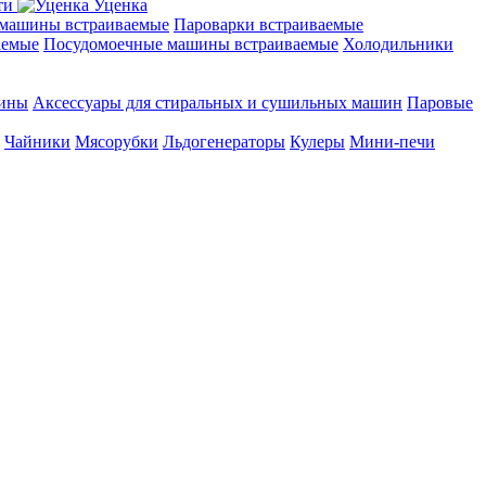
ти
Уценка
машины встраиваемые
Пароварки встраиваемые
аемые
Посудомоечные машины встраиваемые
Холодильники
шины
Аксессуары для стиральных и сушильных машин
Паровые
Чайники
Мясорубки
Льдогенераторы
Кулеры
Мини-печи