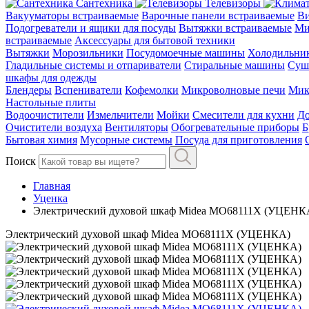
Сантехника
Телевизоры
Вакууматоры встраиваемые
Варочные панели встраиваемые
Ви
Подогреватели и ящики для посуды
Вытяжки встраиваемые
Ми
встраиваемые
Аксессуары для бытовой техники
Вытяжки
Морозильники
Посудомоечные машины
Холодильни
Гладильные системы и отпариватели
Стиральные машины
Суш
шкафы для одежды
Блендеры
Вспениватели
Кофемолки
Микроволновые печи
Мик
Настольные плиты
Водоочистители
Измельчители
Мойки
Смесители для кухни
До
Очистители воздуха
Вентиляторы
Обогревательные приборы
Б
Бытовая химия
Мусорные системы
Посуда для приготовления
Поиск
Главная
Уценка
Электрический духовой шкаф Midea MO68111X (УЦЕНК
Электрический духовой шкаф Midea MO68111X (УЦЕНКА)