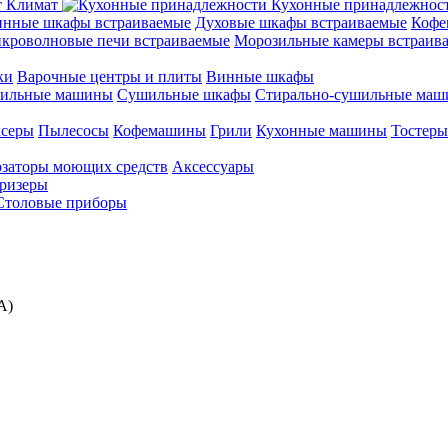
Климат
Кухонные принадлежнос
нные шкафы встраиваемые
Духовые шкафы встраиваемые
Кофе
кроволновые печи встраиваемые
Морозильные камеры встраив
ки
Варочные центры и плиты
Винные шкафы
ильные машины
Сушильные шкафы
Стирально-сушильные ма
серы
Пылесосы
Кофемашины
Грили
Кухонные машины
Тостеры
заторы моющих средств
Аксессуары
ризеры
Столовые приборы
А)