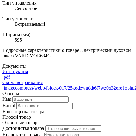
Тип управления
Сенсорное
Тип установки
Встраиваемый
Ширина (мм)
595
Подробные характеристики о товаре Электрический духовой
шкаф VARD VOE684G.
Документы
Инструкция
.pdf
Схема встраивания
.imagecompress/webp/iblock/017/25kodewuddt6f7wz0q32oro1ophp
Отзывы
Имя
E-mail
Ваша оценка товара
Плохой товар
Отличный товар
Достоинства товара
Недостатки товара