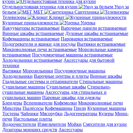
кухни
Отдельностоящая техника для кухни
Уход за
бельем
МБТ
Сантехника
Телевизоры
Климат
Кухонные принадлежности
Уценка
Вакууматоры встраиваемые
Варочные панели встраиваемые
Винные шкафы встраиваемые
Духовые шкафы встраиваемые
Кофемашины встраиваемые
Пароварки встраиваемые
Подогреватели и ящики для посуды
Вытяжки встраиваемые
Микроволновые печи встраиваемые
Морозильные камеры
встраиваемые
Посудомоечные машины встраиваемые
Холодильники встраиваемые
Аксессуары для бытовой
техники
Вытяжки
Морозильники
Посудомоечные машины
Холодильники
Варочные центры и плиты
Винные шкафы
Гладильные системы и отпариватели
Стиральные машины
Сушильные машины
Сушильные шкафы
Стирально-
сушильные машины
Аксессуары для стиральных и
сушильных машин
Паровые шкафы для одежды
Блендеры
Вспениватели
Кофемолки
Микроволновые печи
Миксеры
Пылесосы
Кофемашины
Грили
Кухонные машины
Тостеры
Чайники
Мясорубки
Льдогенераторы
Кулеры
Мини-
печи
Настольные плиты
Водоочистители
Измельчители
Мойки
Смесители для кухни
Дозаторы моющих средств
Аксессуары