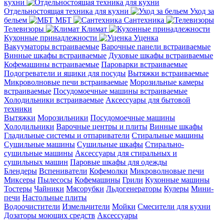
кухни
Отдельностоящая техника для кухни
Уход за
бельем
МБТ
Сантехника
Телевизоры
Климат
Кухонные принадлежности
Уценка
Вакууматоры встраиваемые
Варочные панели встраиваемые
Винные шкафы встраиваемые
Духовые шкафы встраиваемые
Кофемашины встраиваемые
Пароварки встраиваемые
Подогреватели и ящики для посуды
Вытяжки встраиваемые
Микроволновые печи встраиваемые
Морозильные камеры
встраиваемые
Посудомоечные машины встраиваемые
Холодильники встраиваемые
Аксессуары для бытовой
техники
Вытяжки
Морозильники
Посудомоечные машины
Холодильники
Варочные центры и плиты
Винные шкафы
Гладильные системы и отпариватели
Стиральные машины
Сушильные машины
Сушильные шкафы
Стирально-
сушильные машины
Аксессуары для стиральных и
сушильных машин
Паровые шкафы для одежды
Блендеры
Вспениватели
Кофемолки
Микроволновые печи
Миксеры
Пылесосы
Кофемашины
Грили
Кухонные машины
Тостеры
Чайники
Мясорубки
Льдогенераторы
Кулеры
Мини-
печи
Настольные плиты
Водоочистители
Измельчители
Мойки
Смесители для кухни
Дозаторы моющих средств
Аксессуары