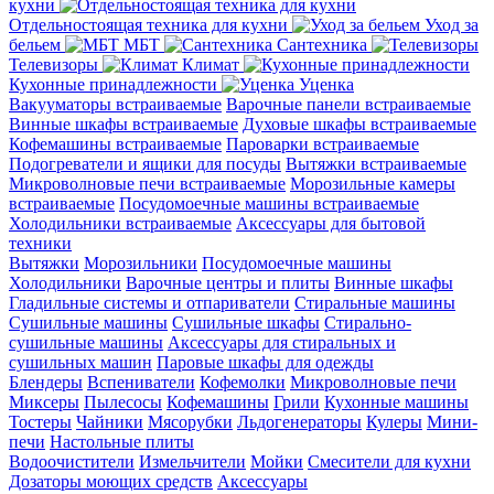
кухни
Отдельностоящая техника для кухни
Уход за
бельем
МБТ
Сантехника
Телевизоры
Климат
Кухонные принадлежности
Уценка
Вакууматоры встраиваемые
Варочные панели встраиваемые
Винные шкафы встраиваемые
Духовые шкафы встраиваемые
Кофемашины встраиваемые
Пароварки встраиваемые
Подогреватели и ящики для посуды
Вытяжки встраиваемые
Микроволновые печи встраиваемые
Морозильные камеры
встраиваемые
Посудомоечные машины встраиваемые
Холодильники встраиваемые
Аксессуары для бытовой
техники
Вытяжки
Морозильники
Посудомоечные машины
Холодильники
Варочные центры и плиты
Винные шкафы
Гладильные системы и отпариватели
Стиральные машины
Сушильные машины
Сушильные шкафы
Стирально-
сушильные машины
Аксессуары для стиральных и
сушильных машин
Паровые шкафы для одежды
Блендеры
Вспениватели
Кофемолки
Микроволновые печи
Миксеры
Пылесосы
Кофемашины
Грили
Кухонные машины
Тостеры
Чайники
Мясорубки
Льдогенераторы
Кулеры
Мини-
печи
Настольные плиты
Водоочистители
Измельчители
Мойки
Смесители для кухни
Дозаторы моющих средств
Аксессуары