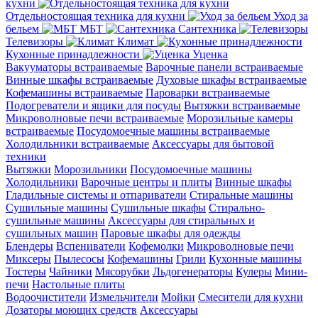
кухни
Отдельностоящая техника для кухни
Уход за
бельем
МБТ
Сантехника
Телевизоры
Климат
Кухонные принадлежности
Уценка
Вакууматоры встраиваемые
Варочные панели встраиваемые
Винные шкафы встраиваемые
Духовые шкафы встраиваемые
Кофемашины встраиваемые
Пароварки встраиваемые
Подогреватели и ящики для посуды
Вытяжки встраиваемые
Микроволновые печи встраиваемые
Морозильные камеры
встраиваемые
Посудомоечные машины встраиваемые
Холодильники встраиваемые
Аксессуары для бытовой
техники
Вытяжки
Морозильники
Посудомоечные машины
Холодильники
Варочные центры и плиты
Винные шкафы
Гладильные системы и отпариватели
Стиральные машины
Сушильные машины
Сушильные шкафы
Стирально-
сушильные машины
Аксессуары для стиральных и
сушильных машин
Паровые шкафы для одежды
Блендеры
Вспениватели
Кофемолки
Микроволновые печи
Миксеры
Пылесосы
Кофемашины
Грили
Кухонные машины
Тостеры
Чайники
Мясорубки
Льдогенераторы
Кулеры
Мини-
печи
Настольные плиты
Водоочистители
Измельчители
Мойки
Смесители для кухни
Дозаторы моющих средств
Аксессуары