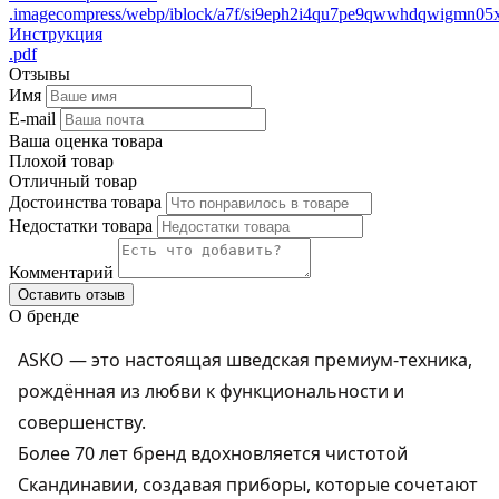
.imagecompress/webp/iblock/a7f/si9eph2i4qu7pe9qwwhdqwigmn05
Инструкция
.pdf
Отзывы
Имя
E-mail
Ваша оценка товара
Плохой товар
Отличный товар
Достоинства товара
Недостатки товара
Комментарий
Оставить отзыв
О бренде
ASKO — это настоящая шведская премиум-техника,
рождённая из любви к функциональности и
совершенству.
Более 70 лет бренд вдохновляется чистотой
Скандинавии, создавая приборы, которые сочетают