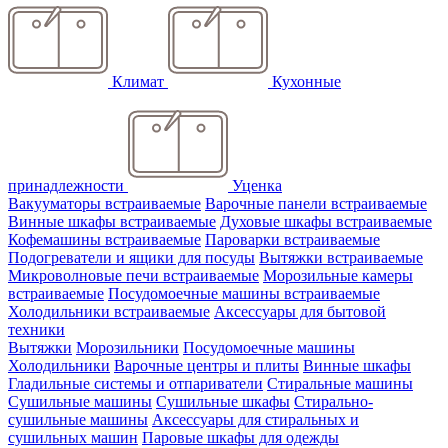
Климат
Кухонные
принадлежности
Уценка
Вакууматоры встраиваемые
Варочные панели встраиваемые
Винные шкафы встраиваемые
Духовые шкафы встраиваемые
Кофемашины встраиваемые
Пароварки встраиваемые
Подогреватели и ящики для посуды
Вытяжки встраиваемые
Микроволновые печи встраиваемые
Морозильные камеры
встраиваемые
Посудомоечные машины встраиваемые
Холодильники встраиваемые
Аксессуары для бытовой
техники
Вытяжки
Морозильники
Посудомоечные машины
Холодильники
Варочные центры и плиты
Винные шкафы
Гладильные системы и отпариватели
Стиральные машины
Сушильные машины
Сушильные шкафы
Стирально-
сушильные машины
Аксессуары для стиральных и
сушильных машин
Паровые шкафы для одежды