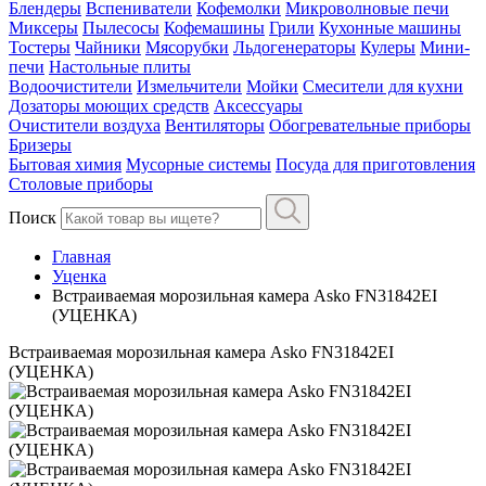
Блендеры
Вспениватели
Кофемолки
Микроволновые печи
Миксеры
Пылесосы
Кофемашины
Грили
Кухонные машины
Тостеры
Чайники
Мясорубки
Льдогенераторы
Кулеры
Мини-
печи
Настольные плиты
Водоочистители
Измельчители
Мойки
Смесители для кухни
Дозаторы моющих средств
Аксессуары
Очистители воздуха
Вентиляторы
Обогревательные приборы
Бризеры
Бытовая химия
Мусорные системы
Посуда для приготовления
Столовые приборы
Поиск
Главная
Уценка
Встраиваемая морозильная камера Asko FN31842EI
(УЦЕНКА)
Встраиваемая морозильная камера Asko FN31842EI
(УЦЕНКА)