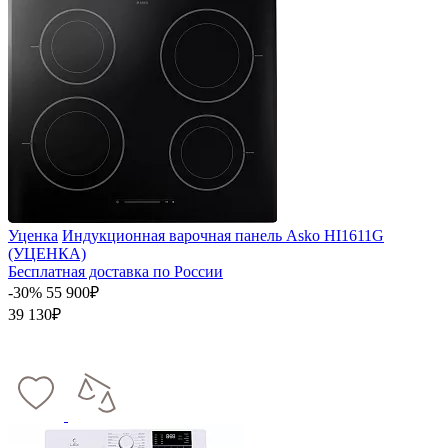
Уценка
Индукционная варочная панель Asko HI1611G
(УЦЕНКА)
Бесплатная доставка по России
-30%
55 900₽
39 130₽