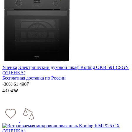
Уценка
Электрический духовой шкаф Korting OKB 591 CSGN
(УЦЕНКА)
Бесплатная доставка по России
-30%
61 490₽
43 043₽