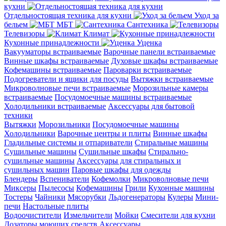
кухни
Отдельностоящая техника для кухни
Уход за
бельем
МБТ
Сантехника
Телевизоры
Климат
Кухонные принадлежности
Уценка
Вакууматоры встраиваемые
Варочные панели встраиваемые
Винные шкафы встраиваемые
Духовые шкафы встраиваемые
Кофемашины встраиваемые
Пароварки встраиваемые
Подогреватели и ящики для посуды
Вытяжки встраиваемые
Микроволновые печи встраиваемые
Морозильные камеры
встраиваемые
Посудомоечные машины встраиваемые
Холодильники встраиваемые
Аксессуары для бытовой
техники
Вытяжки
Морозильники
Посудомоечные машины
Холодильники
Варочные центры и плиты
Винные шкафы
Гладильные системы и отпариватели
Стиральные машины
Сушильные машины
Сушильные шкафы
Стирально-
сушильные машины
Аксессуары для стиральных и
сушильных машин
Паровые шкафы для одежды
Блендеры
Вспениватели
Кофемолки
Микроволновые печи
Миксеры
Пылесосы
Кофемашины
Грили
Кухонные машины
Тостеры
Чайники
Мясорубки
Льдогенераторы
Кулеры
Мини-
печи
Настольные плиты
Водоочистители
Измельчители
Мойки
Смесители для кухни
Дозаторы моющих средств
Аксессуары