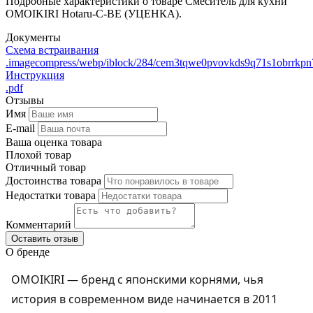
Подробные характеристики о товаре Смеситель для кухни
OMOIKIRI Hotaru-C-BE (УЦЕНКА).
Документы
Схема встраивания
.imagecompress/webp/iblock/284/cem3tqwe0pvovkds9q71s1obrrkpn
Инструкция
.pdf
Отзывы
Имя
E-mail
Ваша оценка товара
Плохой товар
Отличный товар
Достоинства товара
Недостатки товара
Комментарий
Оставить отзыв
О бренде
OMOIKIRI — бренд с японскими корнями, чья
история в современном виде начинается в 2011