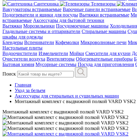
Сантехника
Телевизоры
Вакууматоры встраиваемые
Варочные панели встраиваемые
Ви
Подогреватели и ящики для посуды
Вытяжки встраиваемые
Ми
встраиваемые
Аксессуары для бытовой техники
Вытяжки
Морозильники
Посудомоечные машины
Холодильни
Гладильные системы и отпариватели
Стиральные машины
Суш
шкафы для одежды
Блендеры
Вспениватели
Кофемолки
Микроволновые печи
Мик
Настольные плиты
Водоочистители
Измельчители
Мойки
Смесители для кухни
До
Очистители воздуха
Вентиляторы
Обогревательные приборы
Б
Бытовая химия
Мусорные системы
Посуда для приготовления
Поиск
Главная
Уход за бельем
Аксессуары для стиральных и сушильных машин
Монтажный комплект с выдвижной полкой VARD VSK2
Монтажный комплект с выдвижной полкой VARD VSK2