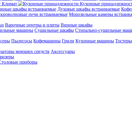
Климат
Кухонные принадлежнос
нные шкафы встраиваемые
Духовые шкафы встраиваемые
Кофе
кроволновые печи встраиваемые
Морозильные камеры встраив
ки
Варочные центры и плиты
Винные шкафы
ильные машины
Сушильные шкафы
Стирально-сушильные ма
серы
Пылесосы
Кофемашины
Грили
Кухонные машины
Тостеры
заторы моющих средств
Аксессуары
ризеры
Столовые приборы