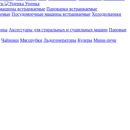
ти
Уценка
машины встраиваемые
Пароварки встраиваемые
аемые
Посудомоечные машины встраиваемые
Холодильники
шины
Аксессуары для стиральных и сушильных машин
Паровые
Чайники
Мясорубки
Льдогенераторы
Кулеры
Мини-печи