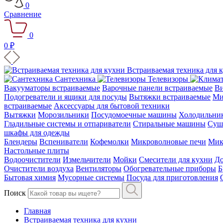
0
Сравнение
0
0 ₽
Встраиваемая техника для 
Сантехника
Телевизоры
Вакууматоры встраиваемые
Варочные панели встраиваемые
Ви
Подогреватели и ящики для посуды
Вытяжки встраиваемые
Ми
встраиваемые
Аксессуары для бытовой техники
Вытяжки
Морозильники
Посудомоечные машины
Холодильни
Гладильные системы и отпариватели
Стиральные машины
Суш
шкафы для одежды
Блендеры
Вспениватели
Кофемолки
Микроволновые печи
Мик
Настольные плиты
Водоочистители
Измельчители
Мойки
Смесители для кухни
До
Очистители воздуха
Вентиляторы
Обогревательные приборы
Б
Бытовая химия
Мусорные системы
Посуда для приготовления
Поиск
Главная
Встраиваемая техника для кухни