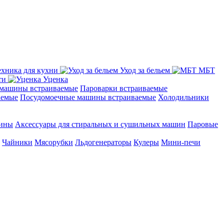
ехника для кухни
Уход за бельем
МБТ
ти
Уценка
машины встраиваемые
Пароварки встраиваемые
аемые
Посудомоечные машины встраиваемые
Холодильники
шины
Аксессуары для стиральных и сушильных машин
Паровые
Чайники
Мясорубки
Льдогенераторы
Кулеры
Мини-печи