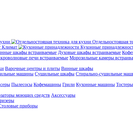
кухни
Отдельностоящая т
Климат
Кухонные принадлежнос
нные шкафы встраиваемые
Духовые шкафы встраиваемые
Кофе
кроволновые печи встраиваемые
Морозильные камеры встраив
ки
Варочные центры и плиты
Винные шкафы
ильные машины
Сушильные шкафы
Стирально-сушильные ма
серы
Пылесосы
Кофемашины
Грили
Кухонные машины
Тостеры
заторы моющих средств
Аксессуары
ризеры
Столовые приборы