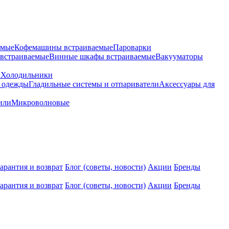
емые
Кофемашины встраиваемые
Пароварки
встраиваемые
Винные шкафы встраиваемые
Вакууматоры
ы
Холодильники
 одежды
Гладильные системы и отпариватели
Аксессуары для
или
Микроволновые
арантия и возврат
Блог (советы, новости)
Акции
Бренды
арантия и возврат
Блог (советы, новости)
Акции
Бренды