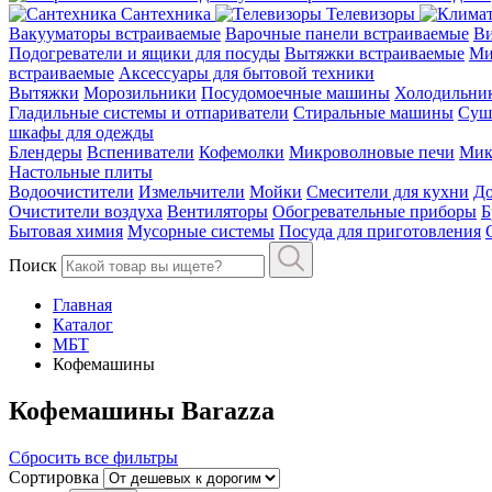
Сантехника
Телевизоры
Вакууматоры встраиваемые
Варочные панели встраиваемые
Ви
Подогреватели и ящики для посуды
Вытяжки встраиваемые
Ми
встраиваемые
Аксессуары для бытовой техники
Вытяжки
Морозильники
Посудомоечные машины
Холодильни
Гладильные системы и отпариватели
Стиральные машины
Суш
шкафы для одежды
Блендеры
Вспениватели
Кофемолки
Микроволновые печи
Мик
Настольные плиты
Водоочистители
Измельчители
Мойки
Смесители для кухни
До
Очистители воздуха
Вентиляторы
Обогревательные приборы
Б
Бытовая химия
Мусорные системы
Посуда для приготовления
Поиск
Главная
Каталог
МБТ
Кофемашины
Кофемашины Barazza
Сбросить все фильтры
Сортировка