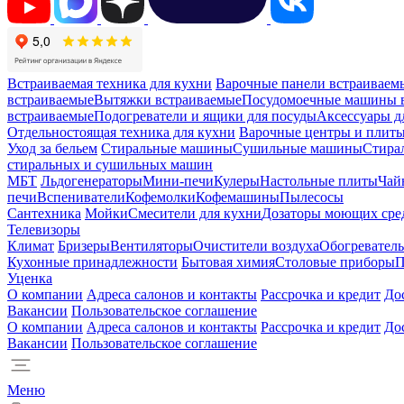
Встраиваемая техника для кухни
Варочные панели встраиваем
встраиваемые
Вытяжки встраиваемые
Посудомоечные машины 
встраиваемые
Подогреватели и ящики для посуды
Аксессуары д
Отдельностоящая техника для кухни
Варочные центры и плит
Уход за бельем
Стиральные машины
Сушильные машины
Стира
стиральных и сушильных машин
МБТ
Льдогенераторы
Мини-печи
Кулеры
Настольные плиты
Чай
печи
Вспениватели
Кофемолки
Кофемашины
Пылесосы
Сантехника
Мойки
Смесители для кухни
Дозаторы моющих сре
Телевизоры
Климат
Бризеры
Вентиляторы
Очистители воздуха
Обогревател
Кухонные принадлежности
Бытовая химия
Столовые приборы
П
Уценка
О компании
Адреса салонов и контакты
Рассрочка и кредит
До
Вакансии
Пользовательское соглашение
О компании
Адреса салонов и контакты
Рассрочка и кредит
До
Вакансии
Пользовательское соглашение
Меню