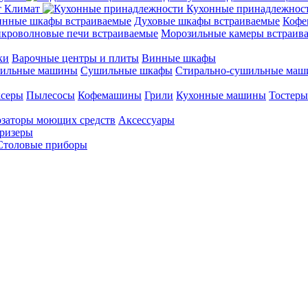
Климат
Кухонные принадлежнос
нные шкафы встраиваемые
Духовые шкафы встраиваемые
Кофе
кроволновые печи встраиваемые
Морозильные камеры встраив
ки
Варочные центры и плиты
Винные шкафы
ильные машины
Сушильные шкафы
Стирально-сушильные ма
серы
Пылесосы
Кофемашины
Грили
Кухонные машины
Тостеры
заторы моющих средств
Аксессуары
ризеры
Столовые приборы