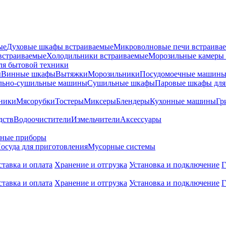
ые
Духовые шкафы встраиваемые
Микроволновые печи встраива
встраиваемые
Холодильники встраиваемые
Морозильные камеры 
ля бытовой техники
ы
Винные шкафы
Вытяжки
Морозильники
Посудомоечные машин
льно-сушильные машины
Сушильные шкафы
Паровые шкафы для
ники
Мясорубки
Тостеры
Миксеры
Блендеры
Кухонные машины
Гр
дств
Водоочистители
Измельчители
Аксессуары
ьные приборы
осуда для приготовления
Мусорные системы
ставка и оплата
Хранение и отгрузка
Установка и подключение
Г
ставка и оплата
Хранение и отгрузка
Установка и подключение
Г