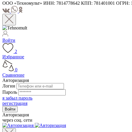
ООО «Техномульт» ИНН: 7814778642 КПП: 781401001 ОГРН: 1207
Войти
2
Избранное
0
Сравнение
Авторизация
Логин
Пароль
я забыл пароль
регистрация
Авторизация
через соц. сети