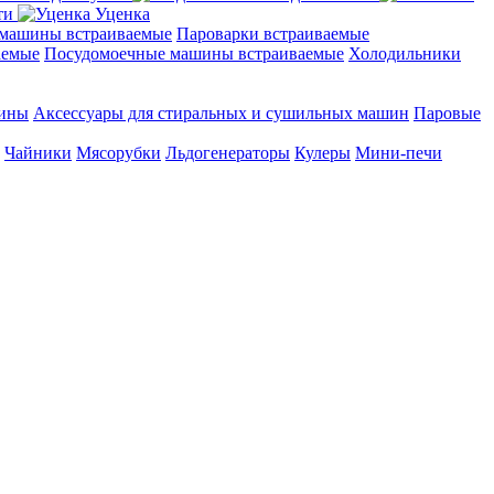
ти
Уценка
машины встраиваемые
Пароварки встраиваемые
аемые
Посудомоечные машины встраиваемые
Холодильники
шины
Аксессуары для стиральных и сушильных машин
Паровые
Чайники
Мясорубки
Льдогенераторы
Кулеры
Мини-печи