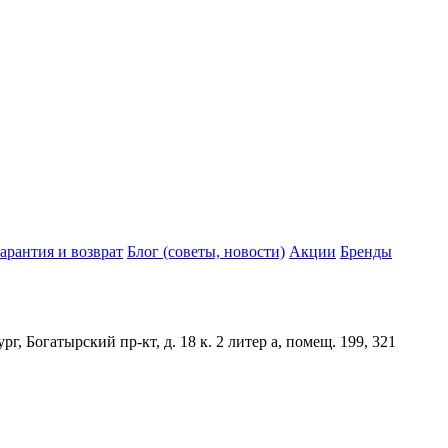
арантия и возврат
Блог (советы, новости)
Акции
Бренды
Богатырский пр-кт, д. 18 к. 2 литер а, помещ. 199, 321