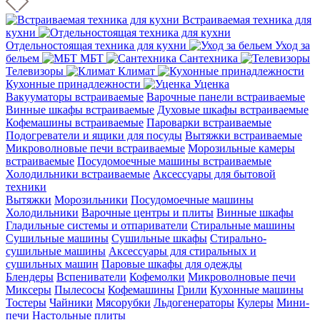
Встраиваемая техника для
кухни
Отдельностоящая техника для кухни
Уход за
бельем
МБТ
Сантехника
Телевизоры
Климат
Кухонные принадлежности
Уценка
Вакууматоры встраиваемые
Варочные панели встраиваемые
Винные шкафы встраиваемые
Духовые шкафы встраиваемые
Кофемашины встраиваемые
Пароварки встраиваемые
Подогреватели и ящики для посуды
Вытяжки встраиваемые
Микроволновые печи встраиваемые
Морозильные камеры
встраиваемые
Посудомоечные машины встраиваемые
Холодильники встраиваемые
Аксессуары для бытовой
техники
Вытяжки
Морозильники
Посудомоечные машины
Холодильники
Варочные центры и плиты
Винные шкафы
Гладильные системы и отпариватели
Стиральные машины
Сушильные машины
Сушильные шкафы
Стирально-
сушильные машины
Аксессуары для стиральных и
сушильных машин
Паровые шкафы для одежды
Блендеры
Вспениватели
Кофемолки
Микроволновые печи
Миксеры
Пылесосы
Кофемашины
Грили
Кухонные машины
Тостеры
Чайники
Мясорубки
Льдогенераторы
Кулеры
Мини-
печи
Настольные плиты