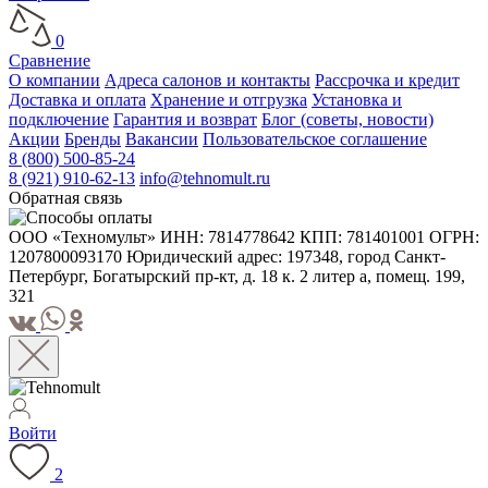
0
Сравнение
О компании
Адреса салонов и контакты
Рассрочка и кредит
Доставка и оплата
Хранение и отгрузка
Установка и
подключение
Гарантия и возврат
Блог (советы, новости)
Акции
Бренды
Вакансии
Пользовательское соглашение
8 (800) 500-85-24
8 (921) 910-62-13
info@tehnomult.ru
Обратная связь
ООО «Техномульт» ИНН: 7814778642 КПП: 781401001 ОГРН:
1207800093170 Юридический адрес: 197348, город Санкт-
Петербург, Богатырский пр-кт, д. 18 к. 2 литер а, помещ. 199,
321
Войти
2