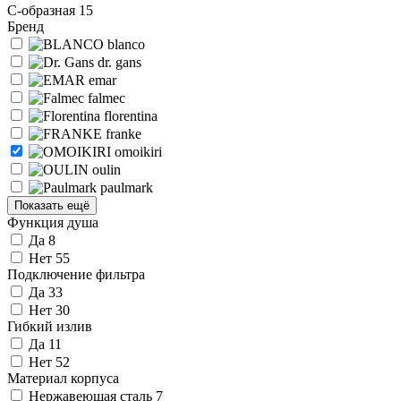
С-образная
15
Бренд
blanco
dr. gans
emar
falmec
florentina
franke
omoikiri
oulin
paulmark
Показать ещё
Функция душа
Да
8
Нет
55
Подключение фильтра
Да
33
Нет
30
Гибкий излив
Да
11
Нет
52
Материал корпуса
Нержавеющая сталь
7