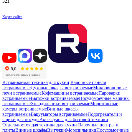
321
Карта сайта
Встраиваемая техника для кухни
Варочные панели
встраиваемые
Духовые шкафы встраиваемые
Микроволновые
печи встраиваемые
Кофемашины встраиваемые
Пароварки
встраиваемые
Вытяжки встраиваемые
Посудомоечные машины
встраиваемые
Холодильники встраиваемые
Морозильные
камеры встраиваемые
Винные шкафы
встраиваемые
Вакууматоры встраиваемые
Подогреватели и
ящики для посуды
Аксессуары для бытовой техники
Отдельностоящая техника для кухни
Варочные центры и
плиты
Винные шкафы
Вытяжки
Морозильники
Посудомоечные