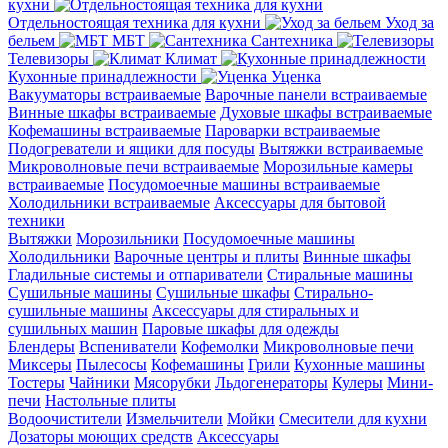
кухни
Отдельностоящая техника для кухни
Уход за
бельем
МБТ
Сантехника
Телевизоры
Климат
Кухонные принадлежности
Уценка
Вакууматоры встраиваемые
Варочные панели встраиваемые
Винные шкафы встраиваемые
Духовые шкафы встраиваемые
Кофемашины встраиваемые
Пароварки встраиваемые
Подогреватели и ящики для посуды
Вытяжки встраиваемые
Микроволновые печи встраиваемые
Морозильные камеры
встраиваемые
Посудомоечные машины встраиваемые
Холодильники встраиваемые
Аксессуары для бытовой
техники
Вытяжки
Морозильники
Посудомоечные машины
Холодильники
Варочные центры и плиты
Винные шкафы
Гладильные системы и отпариватели
Стиральные машины
Сушильные машины
Сушильные шкафы
Стирально-
сушильные машины
Аксессуары для стиральных и
сушильных машин
Паровые шкафы для одежды
Блендеры
Вспениватели
Кофемолки
Микроволновые печи
Миксеры
Пылесосы
Кофемашины
Грили
Кухонные машины
Тостеры
Чайники
Мясорубки
Льдогенераторы
Кулеры
Мини-
печи
Настольные плиты
Водоочистители
Измельчители
Мойки
Смесители для кухни
Дозаторы моющих средств
Аксессуары