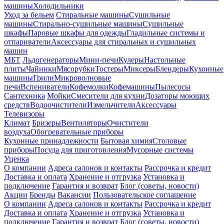
машины
Холодильники
Уход за бельем
Стиральные машины
Сушильные
машины
Стирально-сушильные машины
Сушильные
шкафы
Паровые шкафы для одежды
Гладильные системы и
отпариватели
Аксессуары для стиральных и сушильных
машин
МБТ
Льдогенераторы
Мини-печи
Кулеры
Настольные
плиты
Чайники
Мясорубки
Тостеры
Миксеры
Блендеры
Кухонные
машины
Грили
Микроволновые
печи
Вспениватели
Кофемолки
Кофемашины
Пылесосы
Сантехника
Мойки
Смесители для кухни
Дозаторы моющих
средств
Водоочистители
Измельчители
Аксессуары
Телевизоры
Климат
Бризеры
Вентиляторы
Очистители
воздуха
Обогревательные приборы
Кухонные принадлежности
Бытовая химия
Столовые
приборы
Посуда для приготовления
Мусорные системы
Уценка
О компании
Адреса салонов и контакты
Рассрочка и кредит
Доставка и оплата
Хранение и отгрузка
Установка и
подключение
Гарантия и возврат
Блог (советы, новости)
Акции
Бренды
Вакансии
Пользовательское соглашение
О компании
Адреса салонов и контакты
Рассрочка и кредит
Доставка и оплата
Хранение и отгрузка
Установка и
подключение
Гарантия и возврат
Блог (советы, новости)