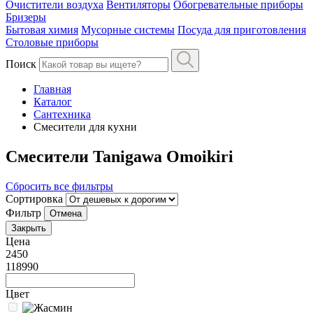
Очистители воздуха
Вентиляторы
Обогревательные приборы
Бризеры
Бытовая химия
Мусорные системы
Посуда для приготовления
Столовые приборы
Поиск
Главная
Каталог
Сантехника
Смесители для кухни
Смесители Tanigawa Omoikiri
Сбросить все фильтры
Сортировка
Фильтр
Отмена
Закрыть
Цена
2450
118990
Цвет