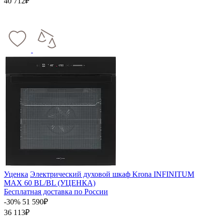
40 712₽
Уценка
Электрический духовой шкаф Krona INFINITUM
MAX 60 BL/BL (УЦЕНКА)
Бесплатная доставка по России
-30%
51 590₽
36 113₽