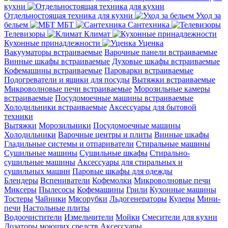
кухни
Отдельностоящая техника для кухни
Уход за
бельем
МБТ
Сантехника
Телевизоры
Климат
Кухонные принадлежности
Уценка
Вакууматоры встраиваемые
Варочные панели встраиваемые
Винные шкафы встраиваемые
Духовые шкафы встраиваемые
Кофемашины встраиваемые
Пароварки встраиваемые
Подогреватели и ящики для посуды
Вытяжки встраиваемые
Микроволновые печи встраиваемые
Морозильные камеры
встраиваемые
Посудомоечные машины встраиваемые
Холодильники встраиваемые
Аксессуары для бытовой
техники
Вытяжки
Морозильники
Посудомоечные машины
Холодильники
Варочные центры и плиты
Винные шкафы
Гладильные системы и отпариватели
Стиральные машины
Сушильные машины
Сушильные шкафы
Стирально-
сушильные машины
Аксессуары для стиральных и
сушильных машин
Паровые шкафы для одежды
Блендеры
Вспениватели
Кофемолки
Микроволновые печи
Миксеры
Пылесосы
Кофемашины
Грили
Кухонные машины
Тостеры
Чайники
Мясорубки
Льдогенераторы
Кулеры
Мини-
печи
Настольные плиты
Водоочистители
Измельчители
Мойки
Смесители для кухни
Дозаторы моющих средств
Аксессуары