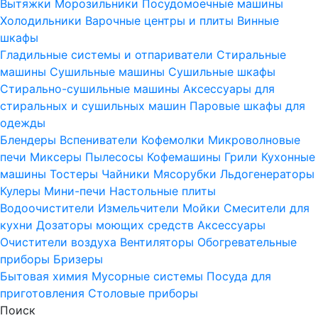
Вытяжки
Морозильники
Посудомоечные машины
Холодильники
Варочные центры и плиты
Винные
шкафы
Гладильные системы и отпариватели
Стиральные
машины
Сушильные машины
Сушильные шкафы
Стирально-сушильные машины
Аксессуары для
стиральных и сушильных машин
Паровые шкафы для
одежды
Блендеры
Вспениватели
Кофемолки
Микроволновые
печи
Миксеры
Пылесосы
Кофемашины
Грили
Кухонные
машины
Тостеры
Чайники
Мясорубки
Льдогенераторы
Кулеры
Мини-печи
Настольные плиты
Водоочистители
Измельчители
Мойки
Смесители для
кухни
Дозаторы моющих средств
Аксессуары
Очистители воздуха
Вентиляторы
Обогревательные
приборы
Бризеры
Бытовая химия
Мусорные системы
Посуда для
приготовления
Столовые приборы
Поиск