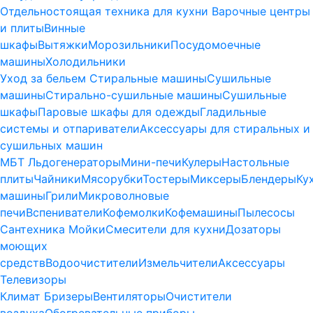
Отдельностоящая техника для кухни
Варочные центры
и плиты
Винные
шкафы
Вытяжки
Морозильники
Посудомоечные
машины
Холодильники
Уход за бельем
Стиральные машины
Сушильные
машины
Стирально-сушильные машины
Сушильные
шкафы
Паровые шкафы для одежды
Гладильные
системы и отпариватели
Аксессуары для стиральных и
сушильных машин
МБТ
Льдогенераторы
Мини-печи
Кулеры
Настольные
плиты
Чайники
Мясорубки
Тостеры
Миксеры
Блендеры
Ку
машины
Грили
Микроволновые
печи
Вспениватели
Кофемолки
Кофемашины
Пылесосы
Сантехника
Мойки
Смесители для кухни
Дозаторы
моющих
средств
Водоочистители
Измельчители
Аксессуары
Телевизоры
Климат
Бризеры
Вентиляторы
Очистители