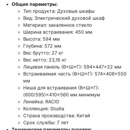
Общие параметры:
Тип продукта: Духовые шкафы
Вид: Электрический духовой шкаф
Материал: закаленное стекло
Ширина встраивания: 450 мм
Высота: 594 мм
Глубина: 572 мм
Вес брутто: 27 кг
Вес нетто: 23,16 кг
Лицевая панель (В×Ш×Г): 594×447×22 мм
Встраиваемая часть (В×Ш×Г): 574×408×550
мм
Ниша для встраивания (В×Ш×Г):
(600/595)×410×560 мм минимум
Линейка: RACIO
Коллекция: Studia
Страна производства: Китай
Срок службы: 7 лет
Технические параметры духовки: