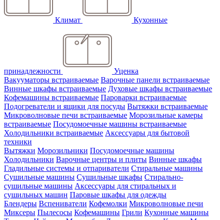
Климат
Кухонные
принадлежности
Уценка
Вакууматоры встраиваемые
Варочные панели встраиваемые
Винные шкафы встраиваемые
Духовые шкафы встраиваемые
Кофемашины встраиваемые
Пароварки встраиваемые
Подогреватели и ящики для посуды
Вытяжки встраиваемые
Микроволновые печи встраиваемые
Морозильные камеры
встраиваемые
Посудомоечные машины встраиваемые
Холодильники встраиваемые
Аксессуары для бытовой
техники
Вытяжки
Морозильники
Посудомоечные машины
Холодильники
Варочные центры и плиты
Винные шкафы
Гладильные системы и отпариватели
Стиральные машины
Сушильные машины
Сушильные шкафы
Стирально-
сушильные машины
Аксессуары для стиральных и
сушильных машин
Паровые шкафы для одежды
Блендеры
Вспениватели
Кофемолки
Микроволновые печи
Миксеры
Пылесосы
Кофемашины
Грили
Кухонные машины