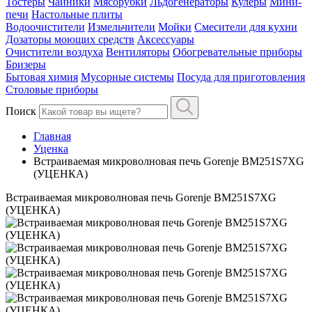
Тостеры
Чайники
Мясорубки
Льдогенераторы
Кулеры
Мини-
печи
Настольные плиты
Водоочистители
Измельчители
Мойки
Смесители для кухни
Дозаторы моющих средств
Аксессуары
Очистители воздуха
Вентиляторы
Обогревательные приборы
Бризеры
Бытовая химия
Мусорные системы
Посуда для приготовления
Столовые приборы
Поиск
Главная
Уценка
Встраиваемая микроволновая печь Gorenje BM251S7XG
(УЦЕНКА)
Встраиваемая микроволновая печь Gorenje BM251S7XG
(УЦЕНКА)