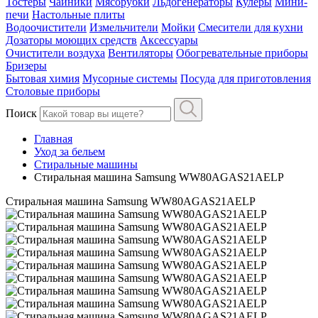
Тостеры
Чайники
Мясорубки
Льдогенераторы
Кулеры
Мини-
печи
Настольные плиты
Водоочистители
Измельчители
Мойки
Смесители для кухни
Дозаторы моющих средств
Аксессуары
Очистители воздуха
Вентиляторы
Обогревательные приборы
Бризеры
Бытовая химия
Мусорные системы
Посуда для приготовления
Столовые приборы
Поиск
Главная
Уход за бельем
Стиральные машины
Стиральная машина Samsung WW80AGAS21AELP
Стиральная машина Samsung WW80AGAS21AELP