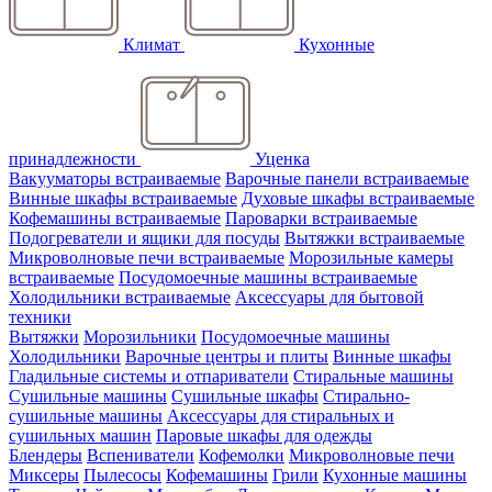
Климат
Кухонные
принадлежности
Уценка
Вакууматоры встраиваемые
Варочные панели встраиваемые
Винные шкафы встраиваемые
Духовые шкафы встраиваемые
Кофемашины встраиваемые
Пароварки встраиваемые
Подогреватели и ящики для посуды
Вытяжки встраиваемые
Микроволновые печи встраиваемые
Морозильные камеры
встраиваемые
Посудомоечные машины встраиваемые
Холодильники встраиваемые
Аксессуары для бытовой
техники
Вытяжки
Морозильники
Посудомоечные машины
Холодильники
Варочные центры и плиты
Винные шкафы
Гладильные системы и отпариватели
Стиральные машины
Сушильные машины
Сушильные шкафы
Стирально-
сушильные машины
Аксессуары для стиральных и
сушильных машин
Паровые шкафы для одежды
Блендеры
Вспениватели
Кофемолки
Микроволновые печи
Миксеры
Пылесосы
Кофемашины
Грили
Кухонные машины